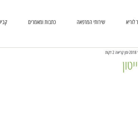
 לוריא
שירותי המרפאה
כתבות ומאמרים
קביע
זמן קריאה 2 דקות
טון