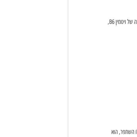
מחסור חמור בחומצות שומן מסוג אומגה 3, רמה נמוכה של החומצה האמינית טריפטופאן, רמה נמוכה של ויטמין B6, 
ו והתנהגותו שוב היו כשל ילד רגיל בן 12, הריכוז שלו השתפר, הוא 