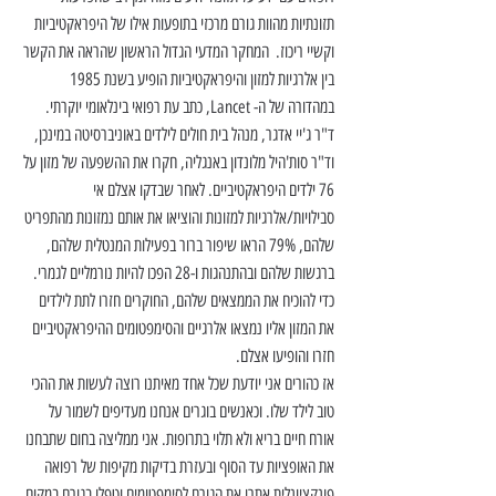
תזונתיות מהוות גורם מרכזי בתופעות אילו של היפראקטיביות 
וקשיי ריכוז.  המחקר המדעי הגדול הראשון שהראה את הקשר 
בין אלרגיות למזון והיפראקטיביות הופיע בשנת 1985 
במהדורה של ה- Lancet, כתב עת רפואי בינלאומי יוקרתי. 
ד"ר ג'יי אדגר, מנהל בית חולים לילדים באוניברסיטה במינכן, 
וד"ר סות'היל מלונדון באנגליה, חקרו את ההשפעה של מזון על 
76 ילדים היפראקטיביים. לאחר שבדקו אצלם אי 
סבילויות/אלרגיות למזונות והוציאו את אותם נמזונות מהתפריט 
שלהם, 79% הראו שיפור ברור בפעילות המנטלית שלהם, 
ברגשות שלהם ובהתנהגות ו-28 הפכו להיות נורמליים לגמרי. 
כדי להוכיח את הממצאים שלהם, החוקרים חזרו לתת לילדים 
את המזון אליו נמצאו אלרגיים והסימפטומים ההיפראקטיביים 
חזרו והופיעו אצלם.
אז כהורים אני יודעת שכל אחד מאיתנו רוצה לעשות את ההכי 
טוב לילד שלו. וכאנשים בוגרים אנחנו מעדיפים לשמור על 
אורח חיים בריא ולא תלוי בתרופות. אני ממליצה בחום שתבחנו 
את האופציות עד הסוף ובעזרת בדיקות מקיפות של רפואה 
פונקציונלית אתרו את הגורם לסימפטומים וטפלו בגורם במקום 