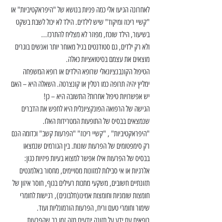
לאחרונה הגיעו אלי כמה פניות בנושא של "היפראקטיביות" או 
"קשיי ריכוז ומיקוד" שיש לילדים. הילד לא יכול לשבת בשקט 
בשיעור, הילד שוכח, מפוזר לא מצליח להתרכז...
ולא רק ילדים, גם סטודנטים בגיל מאוחר יותר ואנשים בוגרים 
מוצאים את עצמם בסיטואציות כאלה.
הטיפול הקונבנציונאלי שרופא הילדים או רופא המשפחה 
ימליץ יהיה תרופה כמו רטלין או קונצרטה. השאלה היא – האם 
יש אפשרויות טיפול אחרות? התשובה היא – כן!
הגישה של הרפואה הפונקציונלית היא לחפש את הדברים 
שנמצאים בבסיס של התופעות המטרידות האלו.  
"היפראקטיביות" , "קשיי ריכוז" "הפרעות קשב" וכדומה הנם 
רק סימפטומים של הפרעות שונות. בין הגורמים שנמצאו 
בבסיס של הפרעות אילו אפשר למצוא בעיות פיזיות כגון: 
אלרגיות או אי סבילות למזונות מסויימים, מחסור באלמנטים 
תזונתיים חשובים, משקעי מתכות רעילים בגוף, חוסר איזון של 
חומצות שומניות וחומצות אמינו(חלבונים), רגישות לחומרי 
שימור וחומרי טעם וריח, הפרעות הורמונליות ועוד.
רופאים עם ידע על תזונה יודעים מזה זמן רב שהפרעות 