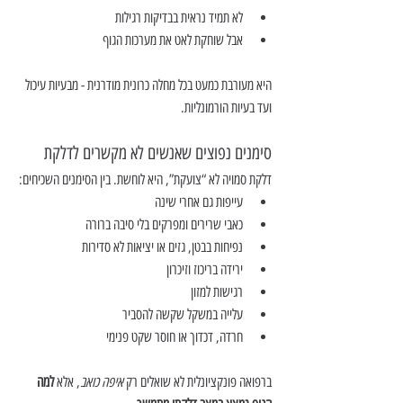
לא תמיד נראית בבדיקות רגילות
אבל שוחקת לאט את מערכות הגוף
היא מעורבת כמעט בכל מחלה כרונית מודרנית - מבעיות עיכול 
ועד בעיות הורמונליות.
סימנים נפוצים שאנשים לא מקשרים לדלקת
דלקת סמויה לא “צועקת”, היא לוחשת. בין הסימנים השכיחים:
עייפות גם אחרי שינה
כאבי שרירים ומפרקים בלי סיבה ברורה
נפיחות בבטן, גזים או יציאות לא סדירות
ירידה בריכוז וזיכרון
רגישות למזון
עלייה במשקל שקשה להסביר
חרדה, דכדוך או חוסר שקט פנימי
ברפואה פונקציונלית לא שואלים רק 
איפה כואב
, אלא 
למה 