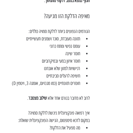
הגוף נמצא במצב דלקתי מתמשך
.
מאיפה הדלקת הזו מגיעה?
הגורמים הנפוצים ביותר לדלקת סמויה כוללים:
תזונה מעובדת, סוכר ושמנים תעשייתיים
עומס נפשי ומתח כרוני
חוסר שינה
חוסר איזון במעי ובמיקרוביום
רגישויות למזון שלא אובחנו
חשיפה לרעלים סביבתיים
חוסרים תזונתיים (כמו מגנזיום, אומגה 3, ויטמין D)
לרוב לא מדובר בגורם אחד אלא 
שילוב מצטבר
.
איך רפואה פונקציונלית ניגשת לדלקת סמויה?
במקום לדכא סימפטום, הגישה הפונקציונלית שואלת:
מה מפעיל את הדלקת?